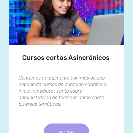
Cursos cortos Asincrónicos
Contamos actualmente con más de una
decena de cursos de duración variable e
inicio inmediato
. Tanto sobre
administración de técnicas como sobre
diversas temáticas.
Ver Más